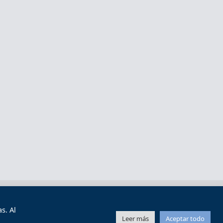
s y condiciones de uso
Mapa web
s. Al
Leer más
Aceptar todo