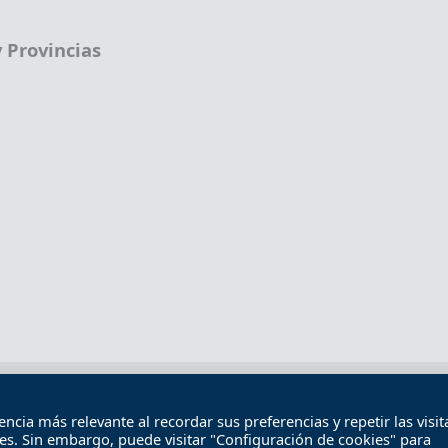
 Provincias
Términos legales
Política de privacidad
Término
cia más relevante al recordar sus preferencias y repetir las visita
Contacto
ies. Sin embargo, puede visitar "Configuración de cookies" para