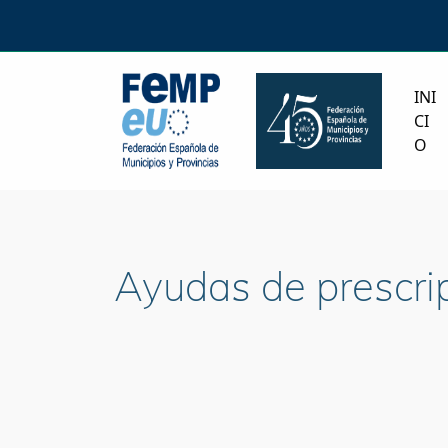
INI
CI
O
Ayudas de prescripc