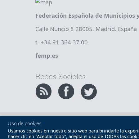
Federación Española de Municipios y
Calle Nuncio 8 28005, Madrid. España
t. +34 91 364 37 00
femp.es
Redes Sociales
Copyright FEMP
Accesibilidad
Uso de cookies
Usamos cookies en nuestro sitio web para brindarle la experien
hacer clic en "Aceptar todo", acepta el uso de TODAS las cook