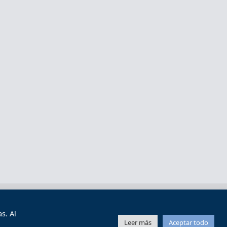
s y condiciones de uso
Mapa web
s. Al
Leer más
Aceptar todo