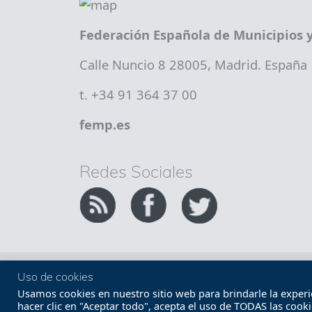
Federación Española de Municipios y
Calle Nuncio 8 28005, Madrid. España
t. +34 91 364 37 00
femp.es
Redes Sociales
Copyright FEMP
Accesibilidad
Uso de cookies
Usamos cookies en nuestro sitio web para brindarle la experien
hacer clic en "Aceptar todo", acepta el uso de TODAS las cook