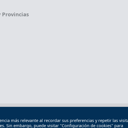
 Provincias
Términos legales
Política de privacidad
Término
cia más relevante al recordar sus preferencias y repetir las visita
Contacto
ies. Sin embargo, puede visitar "Configuración de cookies" para