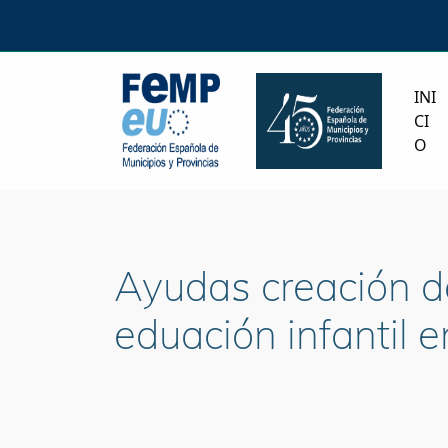
INI
CI
O
Ayudas creación de
eduación infantil e