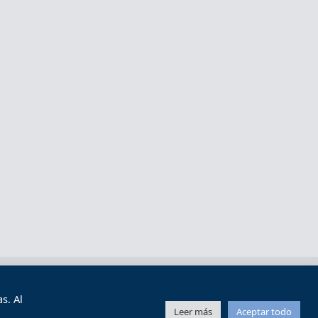
s y condiciones de uso
Mapa web
s. Al
Leer más
Aceptar todo