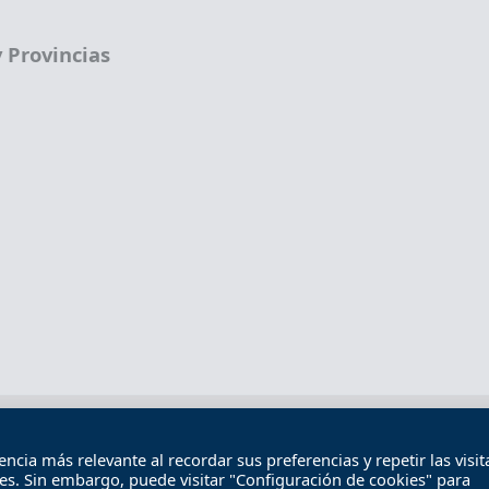
 Provincias
Términos legales
Política de privacidad
Término
cia más relevante al recordar sus preferencias y repetir las visita
Contacto
ies. Sin embargo, puede visitar "Configuración de cookies" para