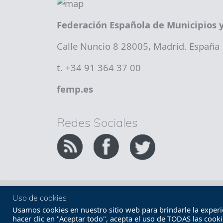
Federación Española de Municipios y
Calle Nuncio 8 28005, Madrid. España
t. +34 91 364 37 00
femp.es
Redes Sociales
Copyright FEMP
Accesibilidad
Uso de cookies
Usamos cookies en nuestro sitio web para brindarle la experien
hacer clic en "Aceptar todo", acepta el uso de TODAS las cook