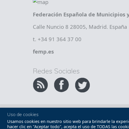
Federación Española de Municipios y
Calle Nuncio 8 28005, Madrid. España
t. +34 91 364 37 00
femp.es
Redes Sociales
Copyright FEMP
Accesibilidad
Uso de cookies
Usamos cookies en nuestro sitio web para brindarle la experien
hacer clic en "Aceptar todo", acepta el uso de TODAS las cook