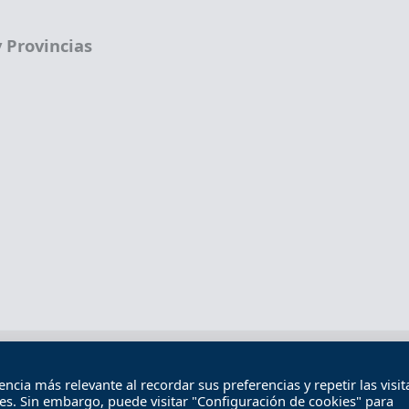
 Provincias
Términos legales
Política de privacidad
Término
cia más relevante al recordar sus preferencias y repetir las visita
Contacto
ies. Sin embargo, puede visitar "Configuración de cookies" para