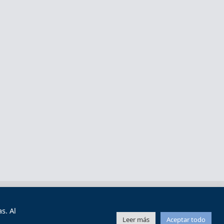
s y condiciones de uso
Mapa web
s. Al
Leer más
Aceptar todo