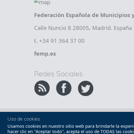
Federación Española de Municipios y
Calle Nuncio 8 28005, Madrid. España
t. +34 91 364 37 00
femp.es
Redes Sociales
Copyright FEMP
Accesibilidad
Uso de cookies
Usamos cookies en nuestro sitio web para brindarle la experien
hacer clic en "Aceptar todo", acepta el uso de TODAS las cook