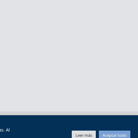
s y condiciones de uso
Mapa web
s. Al
Leer más
Aceptar todo