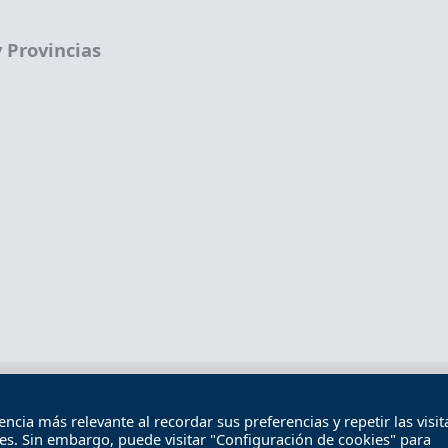
 Provincias
Términos legales
Política de privacidad
Término
cia más relevante al recordar sus preferencias y repetir las visita
Contacto
ies. Sin embargo, puede visitar "Configuración de cookies" para