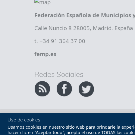
Federación Española de Municipios y
Calle Nuncio 8 28005, Madrid. España
t. +34 91 364 37 00
femp.es
Redes Sociales
Copyright FEMP
Accesibilidad
Uso de cookies
Usamos cookies en nuestro sitio web para brindarle la experien
hacer clic en "Aceptar todo", acepta el uso de TODAS las cook