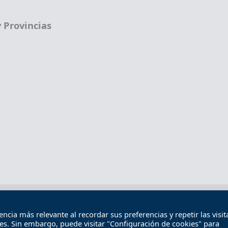
 Provincias
Términos legales
Política de privacidad
Término
cia más relevante al recordar sus preferencias y repetir las visita
Contacto
ies. Sin embargo, puede visitar "Configuración de cookies" para