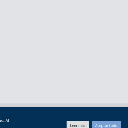
s y condiciones de uso
Mapa web
s. Al
Leer más
Aceptar todo