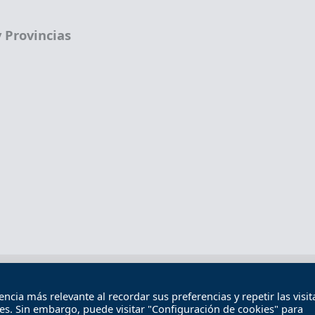
 Provincias
Términos legales
Política de privacidad
Término
cia más relevante al recordar sus preferencias y repetir las visita
Contacto
ies. Sin embargo, puede visitar "Configuración de cookies" para