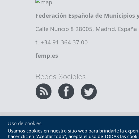
Federación Española de Municipios y
Calle Nuncio 8 28005, Madrid. España
t. +34 91 364 37 00
femp.es
Redes Sociales
Copyright FEMP
Accesibilidad
Uso de cookies
Usamos cookies en nuestro sitio web para brindarle la experien
hacer clic en "Aceptar todo", acepta el uso de TODAS las cook