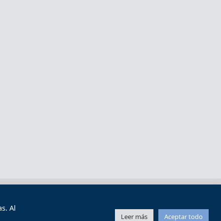
s y condiciones de uso
Mapa web
s. Al
Leer más
Aceptar todo