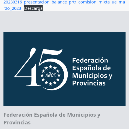
20230316_presentacion_balance_prtr_comision_mixta_ue_ma
rzo_2023
Descarga
Federación Española de Municipios y
Provincias