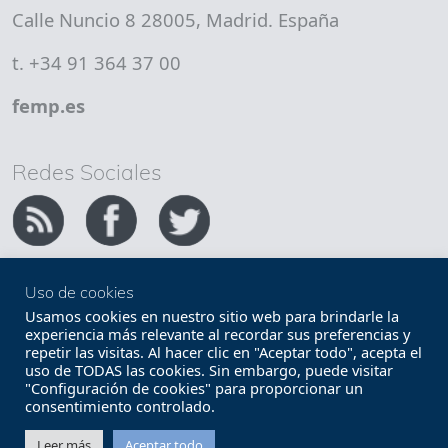
Calle Nuncio 8 28005, Madrid. España
t. +34 91 364 37 00
femp.es
Redes Sociales
Uso de cookies
Copyright FEMP
Accesibilidad
Usamos cookies en nuestro sitio web para brindarle la
experiencia más relevante al recordar sus preferencias y
repetir las visitas. Al hacer clic en "Aceptar todo", acepta el
Términos legales
Política de privacidad
uso de TODAS las cookies. Sin embargo, puede visitar
"Configuración de cookies" para proporcionar un
Términos y condiciones de uso
Mapa web
consentimiento controlado.
Contacto
Leer más
Aceptar todo