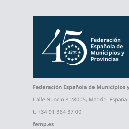
Federación Española de Municipios y
Calle Nuncio 8 28005, Madrid. España
t. +34 91 364 37 00
femp.es