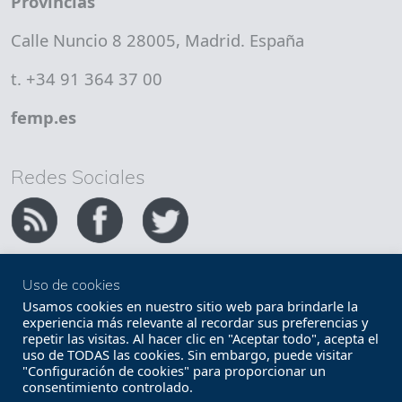
Provincias
Calle Nuncio 8 28005, Madrid. España
t. +34 91 364 37 00
femp.es
Redes Sociales
Uso de cookies
Copyright FEMP
Accesibilidad
Usamos cookies en nuestro sitio web para brindarle la
experiencia más relevante al recordar sus preferencias y
repetir las visitas. Al hacer clic en "Aceptar todo", acepta el
Términos legales
Política de privacidad
uso de TODAS las cookies. Sin embargo, puede visitar
"Configuración de cookies" para proporcionar un
Términos y condiciones de uso
Mapa web
consentimiento controlado.