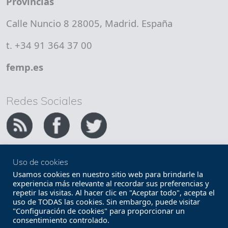
Provincias
Calle Nuncio 8 28005, Madrid. España
t. +34 91 364 37 00
femp.es
Redes Sociales
Uso de cookies
Copyright FEMP
Accesibilidad
Usamos cookies en nuestro sitio web para brindarle la
experiencia más relevante al recordar sus preferencias y
repetir las visitas. Al hacer clic en "Aceptar todo", acepta el
Términos legales
Política de privacidad
uso de TODAS las cookies. Sin embargo, puede visitar
"Configuración de cookies" para proporcionar un
Términos y condiciones de uso
Mapa web
consentimiento controlado.