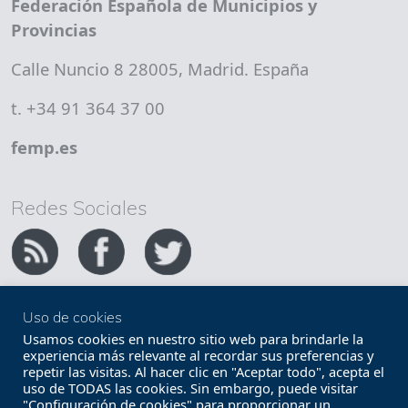
Federación Española de Municipios y
Provincias
Calle Nuncio 8 28005, Madrid. España
t. +34 91 364 37 00
femp.es
Redes Sociales
Uso de cookies
Copyright FEMP
Accesibilidad
Usamos cookies en nuestro sitio web para brindarle la
experiencia más relevante al recordar sus preferencias y
repetir las visitas. Al hacer clic en "Aceptar todo", acepta el
Términos legales
Política de privacidad
uso de TODAS las cookies. Sin embargo, puede visitar
"Configuración de cookies" para proporcionar un